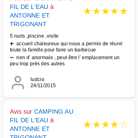
FIL DE L'EAU
à
★
★
★
★
★
ANTONNE ET
TRIGONANT
5 nuits ,piscine ,visite
➕ accueil chaleureux qui nous a permis de réunir
toute la famille pour faire un barbecue
➖ rien d' anormale , peut être l' emplacement un
peu trop prés des autres
ludcio
24/11/2015
Avis sur
CAMPING AU
FIL DE L'EAU
à
★
★
★
★
☆
ANTONNE ET
TRIGONANT