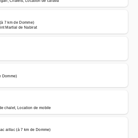
gan, Chalets, Location de carava
t (à 7 km de Domme)
nt Martial de Nabirat
 de Domme)
de chalet, Location de mobile
rsac aillac (à 7 km de Domme)