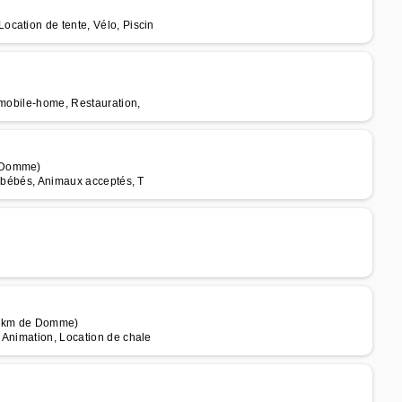
)
cation de tente, Vélo, Piscin
 mobile-home, Restauration,
e Domme)
s bébés, Animaux acceptés, T
 6 km de Domme)
 Animation, Location de chale