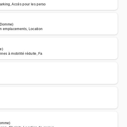
arking, Accès pour les perso
e Domme)
ion emplacements, Location
e)
nnes à mobilité réduite, Fa
 Domme)