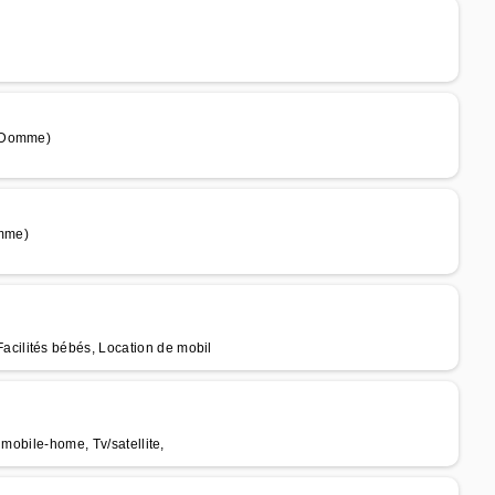
e Domme)
mme)
cilités bébés, Location de mobil
 mobile-home, Tv/satellite,