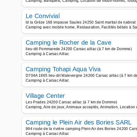
Camping, Banquets, Camping, Location de mobil-homes, Tobog
Le Convivial
ld la Grèze 168 impasse Saules 24250 Saint martial de nabira
Camping avec mobile home, Restauration, Facilités bébés à Sai
Camping le Rocher de la Cave
lieu-dit Pommarede 24200 Carsac aillac (à 7 km de Domme)
Camping à Carsac Aillac
Camping Tohapi Aqua Viva
D704A 1865 lieu-dit Malevergne 24200 Carsac aillac (à 7 km
Camping à Carsac Aillac
Village Center
Les Prades 24200 Carsac aillac (à 7 km de Domme)
Camping, Aire de jeux, Animaux acceptés, Animation, Location 
Camping le Plein Air des Bories SARL
994 route de la rivière camping Plein Air des Bories 24200 Ca
Camping à Carsac Aillac