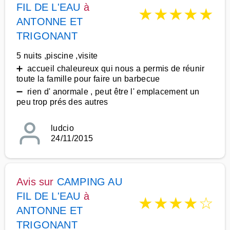
FIL DE L'EAU
à
★
★
★
★
★
ANTONNE ET
TRIGONANT
5 nuits ,piscine ,visite
➕ accueil chaleureux qui nous a permis de réunir
toute la famille pour faire un barbecue
➖ rien d' anormale , peut être l' emplacement un
peu trop prés des autres
ludcio
24/11/2015
Avis sur
CAMPING AU
FIL DE L'EAU
à
★
★
★
★
☆
ANTONNE ET
TRIGONANT